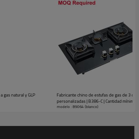
 a gas natural y GLP
Fabricante chino de estufas de gas de 3 que
personalizadas | B386-C | Cantidad mínima 
modelo : B9064 (blanco)