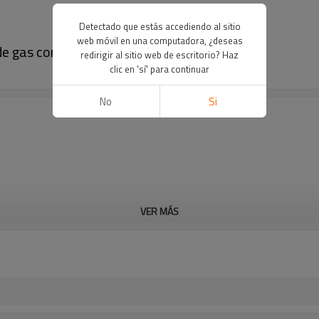
Detectado que estás accediendo al sitio
web móvil en una computadora, ¿deseas
a de gas con temporizador | B9064 (blanco)
redirigir al sitio web de escritorio? Haz
clic en 'sí' para continuar
No
Si
VER MÁS