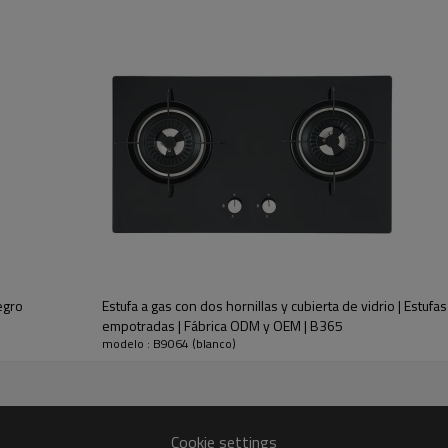
B9064 (blanco)
4 quemadores
GN/GLP
NG: 5,2/1,8/1,8/5,2
GLP: 5,0/1,3/1,3/5,0
CA (110 V ~ 130 V/220 V ~ 240 V) o CC (1,5 V)
Dispositivo de falla de llama
960*520 mm
8 mm
egro
Estufa a gas con dos hornillas y cubierta de vidrio | Estufas
810*420 mm
empotradas | Fábrica ODM y OEM | B365
1010*570*230 mm
modelo : B9064 (blanco)
Placa De Gas Cristal B9064 (blanco)
Cookie settings