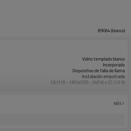
B9064 (blanco)
Vidrio templado blanco
Incorporado
Dispositivo de falla de llama
Instalación empotrada
CA (110 ~ 130 V/220 ~ 240 V) o CC (1,5 V)
Hierro fundido
GN/GLP
OEM/ODM
MÁS