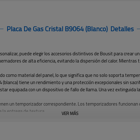
Placa De Gas Cristal B9064 (blanco)
Detalles
sonalizar, puede elegir los accesorios distintivos de Bousit para crea
uemadores de alta eficiencia, evitando la dispersión del calor. Mientra
ado como material del panel, lo que significa que no solo soporta tempera
(blanca) tiene un rendimiento y una protección excepcionales sin sacrifi
star equipada con un dispositivo de fallo de llama. Una vez extinguida la 
tienen un temporizador correspondiente. Los temporizadores funcionan
 la entrega de textura.
VER MÁS
s de quemaduras.
odelo B9064(blanco)