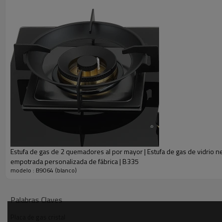
N º de Modelo.
Nº de quemadores
Tipo de gas
Potencia térmica (KW)
Voltaje (opcional)
Protección (opcional)
Tamaño del producto
Espesores
Estufa de gas de 2 quemadores al por mayor | Estufa de gas de vidrio n
Tamaño de corte
empotrada personalizada de fábrica | B335
Tamaño del embalaje
modelo : B9064 (blanco)
Palabras Claves
Placa de gas cristal