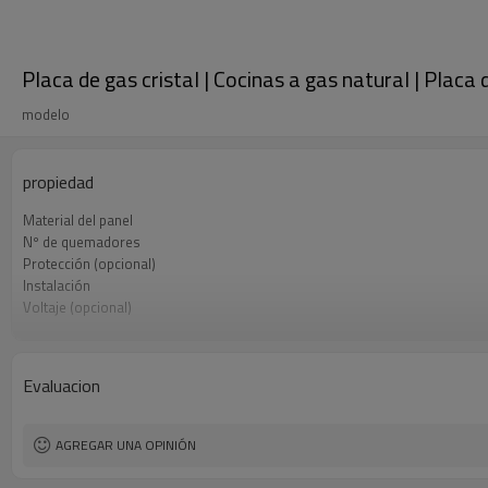
Placa de gas cristal | Cocinas a gas natural | Plac
modelo
propiedad
Material del panel
Nº de quemadores
Protección (opcional)
Instalación
Voltaje (opcional)
Soporte de sartén
Tipo de gas
Aceptación
Evaluacion
AGREGAR UNA OPINIÓN