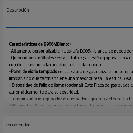
Descripción
Características de B9064(Blanco)
-Altamente personalizable
: la estufa B9064 (blanca) se puede per
-Quemadores múltiples
: esta estufa a gas está equipada con 4 q
cocción, eliminando la monotonía de cada comida.
-Panel de vidrio templado
: esta estufa de gas utiliza vidrio templ
limpiar, sino que también tiene una mayor dureza. La estufa B9064 
- Dispositivo de fallo de llama (opcional)
: Esta Placa de gas puede e
automáticamente para su seguridad.
-Temporizador incorporado
: el quemador izquierdo y el derecho 
180 minutos. Ayuda a cocinar perfectamente los platos y garantiza
-Protección adicional
: la perilla de metal protegerá a los usuario
recomendar
Parámetros del m