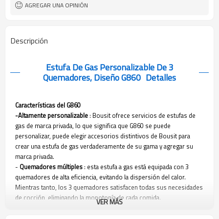
(OEM) y fabricante de diseños
AGREGAR UNA OPINIÓN
originales (ODM)
Descripción
Estufa De Gas Personalizable De 3
Quemadores, Diseño G860
Detalles
Características del G860
-Altamente personalizable
: Bousit ofrece servicios de estufas de
gas de marca privada, lo que significa que G860 se puede
personalizar, puede elegir accesorios distintivos de Bousit para
crear una estufa de gas verdaderamente de su gama y agregar su
marca privada.
-
Quemadores múltiples
: esta estufa a gas está equipada con 3
quemadores de alta eficiencia, evitando la dispersión del calor.
Mientras tanto, los 3 quemadores satisfacen todas sus necesidades
de cocción, eliminando la monotonía de cada comida.
VER MÁS
-
Panel de acero inoxidable
: esta estufa de gas utiliza acero
inoxidable como material del panel, lo que significa que no solo