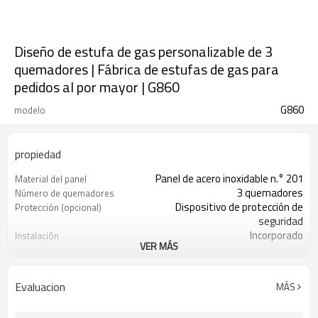
Diseño de estufa de gas personalizable de 3
quemadores | Fábrica de estufas de gas para
pedidos al por mayor | G860
G860
modelo
propiedad
Panel de acero inoxidable n.° 201
Material del panel
3 quemadores
Número de quemadores
Dispositivo de protección de
Protección (opcional)
seguridad
Incorporado
Instalación
VER MÁS
Ignición por pulsos
Modo de encendido
Metal
Perilla
Hierro
Soporte de sartén
Evaluacion
MÁS
GN/GLP
Tipo de gas
Fabricante de equipos originales
Aceptación