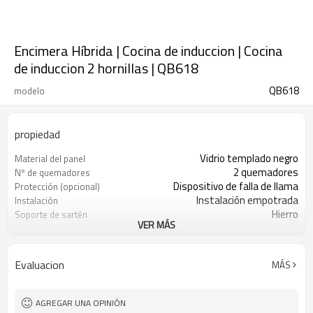
Encimera Híbrida | Cocina de induccion | Cocina
de induccion 2 hornillas | QB618
QB618
modelo
propiedad
Vidrio templado negro
Material del panel
2 quemadores
Nº de quemadores
Dispositivo de falla de llama
Protección (opcional)
Instalación empotrada
Instalación
Hierro
Soporte de sartén
VER MÁS
GN/GLP
Tipo de gas
1 placa de gas + 1 placa de inducción
Quemador
Evaluacion
MÁS
AGREGAR UNA OPINIÓN