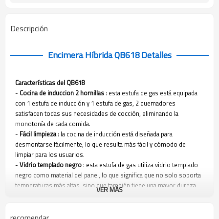
Descripción
Encimera Híbrida QB618
Detalles
Características del QB618
-
Cocina de induccion 2 hornillas
: esta estufa de gas está equipada
con 1 estufa de inducción y 1 estufa de gas, 2 quemadores
satisfacen todas sus necesidades de cocción, eliminando la
monotonía de cada comida.
-
Fácil limpieza
: la cocina de inducción está diseñada para
desmontarse fácilmente, lo que resulta más fácil y cómodo de
limpiar para los usuarios.
-
Vidrio templado negro
: esta estufa de gas utiliza vidrio templado
negro como material del panel, lo que significa que no solo soporta
temperaturas más altas, sino que también tiene una mayor dureza.
VER MÁS
La estufa QB618 tiene un rendimiento y una protección
excepcionales sin sacrificar la belleza.
- Dispositivo de fallo de llama (opcional)
: Esta encimera de gas
recomendar