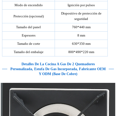
Modo de encendido
Ignición por pulsos
Dispositivo de protección de
Protección (opcional)
seguridad
Tamaño del panel
760*440 mm
Espesores
8 mm
Tamaño de corte
630*350 mm
Tamaño del embalaje
800*490*220 mm
Detalles
De La Cocina A Gas De 2 Quemadores
Personalizada, Estufa De Gas Incorporada, Fabricante OEM
Y ODM (base De Cobre)