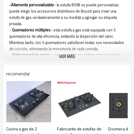
-Altamente personalizable
: la estufa B558 se puede personalizar,
puede elegir los accesorios distintivos de Bousit para crear una
estufa de gas verdaderamente a su medida y agregar su etiqueta
privada.
-
Quemadores múltiples
: esta estufa a gas está equipada con 5
quemadores de alta eficiencia, evitando la dispersión del calor.
Mientras tanto, los 5 quemadores satisfacen todas sus necesidades
de cocción, eliminando la monotonía de cada comida.
-
Vidrio templado negro
: esta estufa de gas utiliza vidrio templado
VER MÁS
negro como material del panel, lo que significa que no solo soporta
temperaturas más altas, sino que también tiene una mayor dureza.
recomendar
La estufa B558 tiene un rendimiento y una protección excepcionales
sin sacrificar la belleza.
-Dispositivo de protección de seguridad (opcional)
: como fabricante
de estufas de gas, Bousit se preocupa por su seguridad. Esta estufa
de gas puede equiparse con un dispositivo de protección de
seguridad. Una vez que se apaga la llama, el gas se apagará
automáticamente para garantizar su seguridad.
Parámetros del B558
Cocina a gas de 2
Fabricante de estufas de
Encimera de g