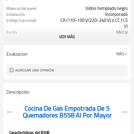
Vidrio templado negro
Material del panel
Incorporado
Instalación
CA (110~130 V/220~240 V) o CC (1,5
Voltaje (opcional)
V)
Metal
Perilla
VER MÁS
Hierro fundido
Soporte de sartén
Dispositivo de protección de
Protección (opcional)
seguridad
Evaluacion
MÁS
NG/LPG
Tipo de gas
Fabricante de equipos originales
Aceptación
(OEM)/fabricante de diseños
AGREGAR UNA OPINIÓN
originales (ODM)
Descripción
Cocina De Gas Empotrada De 5
Quemadores B558 Al Por Mayor
Características del B558