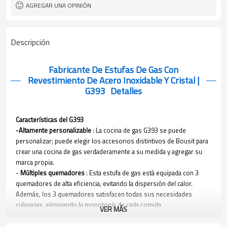
100
Cantidad mínima de pedido
AGREGAR UNA OPINIÓN
Descripción
Fabricante De Estufas De Gas Con
Revestimiento De Acero Inoxidable Y Cristal |
G393
Detalles
Características del G393
-Altamente personalizable
: La cocina de gas G393 se puede
personalizar; puede elegir los accesorios distintivos de Bousit para
crear una cocina de gas verdaderamente a su medida y agregar su
marca propia.
-
Múltiples quemadores
: Esta estufa de gas está equipada con 3
quemadores de alta eficiencia, evitando la dispersión del calor.
Además, los 3 quemadores satisfacen todas sus necesidades
culinarias, eliminando la monotonía de cada comida.
VER MÁS
-
Panel de acero inoxidable
: Esta estufa de gas utiliza acero
inoxidable como material del panel, lo que significa que no solo