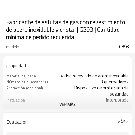
Fabricante de estufas de gas con revestimiento
de acero inoxidable y cristal | G393 | Cantidad
mínima de pedido requerida
G393
modelo
propiedad
Vidrio revestido de acero inoxidable
Material del panel
3 quemadores
Número de quemadores
Dispositivo de protección de
Protección (opcional)
seguridad
Incorporado
Instalación
VER MÁS
Encendido por pulsos
Modo de encendido
Metal
Perilla
Hierro
Soporte para sartenes
Evaluacion
MÁS
NG/LPG
Tipo de gas
OEM/ODM
Aceptación