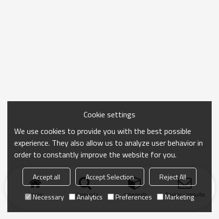
Cookie settings
We use cookies to provide you with the best possible
experience. They also allow us to analyze user behavior in
order to constantly improve the website for you.
Accept all
Accept Selection
Reject All
Inicio
búsqueda
categoría
Enviar consulta
Necessary
Analytics
Preferences
Marketing