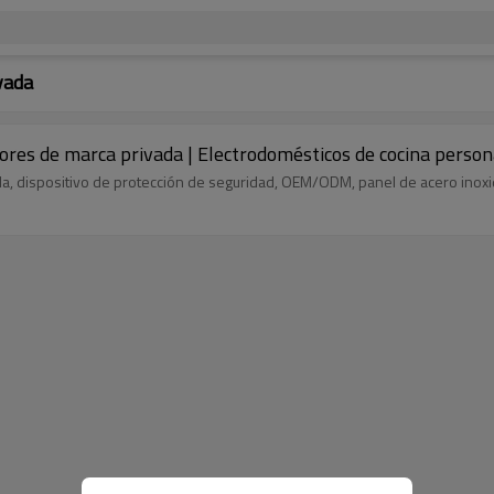
vada
ores de marca privada | Electrodomésticos de cocina person
da, dispositivo de protección de seguridad, OEM/ODM, panel de acero inox