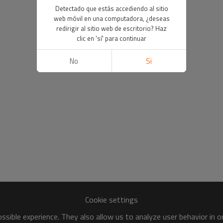
Detectado que estás accediendo al sitio
web móvil en una computadora, ¿deseas
redirigir al sitio web de escritorio? Haz
clic en 'sí' para continuar
No
Si
Cookie settings
sible experience. They also allow us to analyze user behavior in 