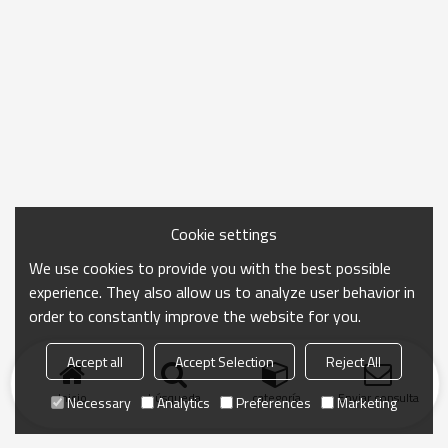
Cookie settings
We use cookies to provide you with the best possible
experience. They also allow us to analyze user behavior in
order to constantly improve the website for you.
Accept all
Accept Selection
Reject All
Inicio
búsqueda
categoría
Enviar consulta
Necessary
Analytics
Preferences
Marketing