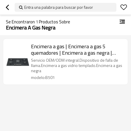
Entra una palabra para buscar por favor
Se Encontraron
1
Productos Sobre
Encimera A Gas Negra
Encimera a gas | Encimera a gas 5
quemadores | Encimera a gas negra |
B501
Servicio OEM/ODM integral.Dispositivo de falla de
llama.Encimera a gas vidrio templado.Encimera a gas
negra
modelo:B501