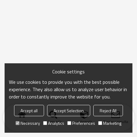
Cookie settings
We use cookies to provide you with the best possible
experience. They also allow us to analyze user behavior in
order to constantly improve the website for you.
Accept all
Accept Selection
Reject All
Inicio
búsqueda
categoría
Enviar consulta
Necessary
Analytics
Preferences
Marketing