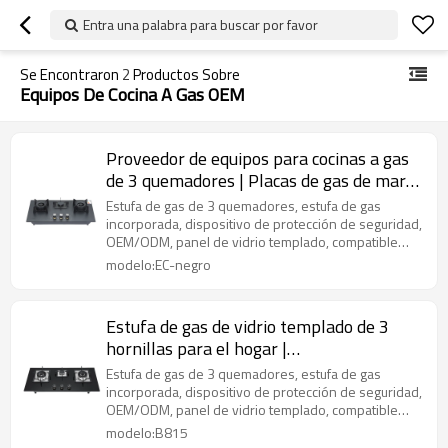
Entra una palabra para buscar por favor
Se Encontraron
2
Productos Sobre
Equipos De Cocina A Gas OEM
Proveedor de equipos para cocinas a gas
de 3 quemadores | Placas de gas de marca
privada | EC-black
Estufa de gas de 3 quemadores, estufa de gas
incorporada, dispositivo de protección de seguridad,
OEM/ODM, panel de vidrio templado, compatible
con NG/LPG
modelo:EC-negro
Estufa de gas de vidrio templado de 3
hornillas para el hogar |
Electrodomésticos de cocina OEM y ODM
Estufa de gas de 3 quemadores, estufa de gas
| B815
incorporada, dispositivo de protección de seguridad,
OEM/ODM, panel de vidrio templado, compatible
con NG/LPG
modelo:B815