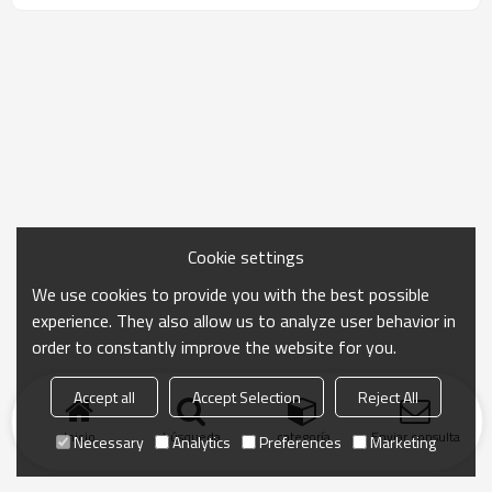
Cookie settings
We use cookies to provide you with the best possible
experience. They also allow us to analyze user behavior in
order to constantly improve the website for you.
Accept all
Accept Selection
Reject All
Inicio
búsqueda
categoría
Enviar consulta
Necessary
Analytics
Preferences
Marketing