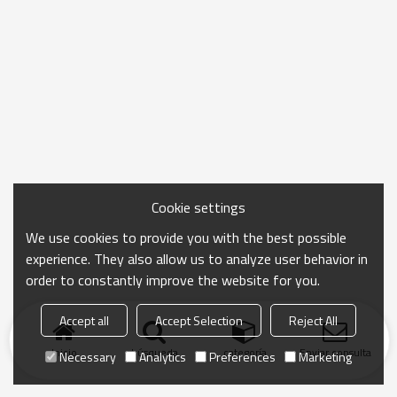
Cookie settings
We use cookies to provide you with the best possible
experience. They also allow us to analyze user behavior in
order to constantly improve the website for you.
Accept all
Accept Selection
Reject All
Inicio
búsqueda
categoría
Enviar consulta
Necessary
Analytics
Preferences
Marketing