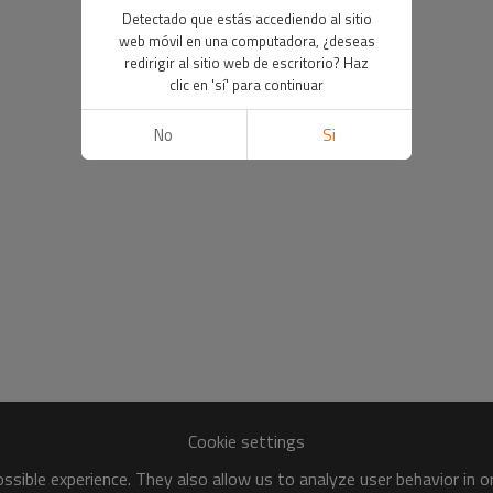
Detectado que estás accediendo al sitio
web móvil en una computadora, ¿deseas
redirigir al sitio web de escritorio? Haz
clic en 'sí' para continuar
No
Si
Cookie settings
sible experience. They also allow us to analyze user behavior in 