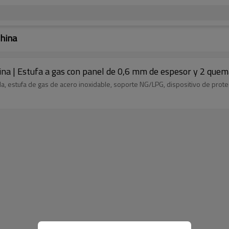
China
china | Estufa a gas con panel de 0,6 mm de espesor y 2 que
a, estufa de gas de acero inoxidable, soporte NG/LPG, dispositivo de pro