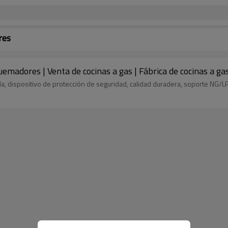
res
uemadores | Venta de cocinas a gas | Fábrica de cocinas a g
da, dispositivo de protección de seguridad, calidad duradera, soporte NG