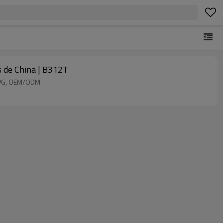
as de China | B312T
/LPG, OEM/ODM.