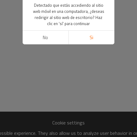
Detectado que estás accediendo al sitio
web móvil en una computadora, ¿deseas
redirigir al sitio web de escritorio? Haz
clic en 'sí' para continuar
No
Si
Cookie settings
sible experience. They also allow us to analyze user behavior in 