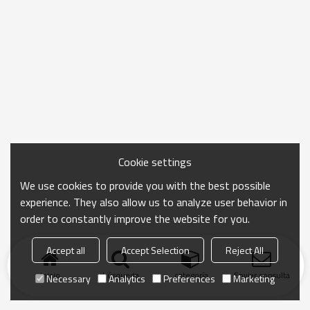
Cookie settings
We use cookies to provide you with the best possible
experience. They also allow us to analyze user behavior in
order to constantly improve the website for you.
Accept all
Accept Selection
Reject All
Inicio
búsqueda
categoría
Enviar consulta
Necessary
Analytics
Preferences
Marketing