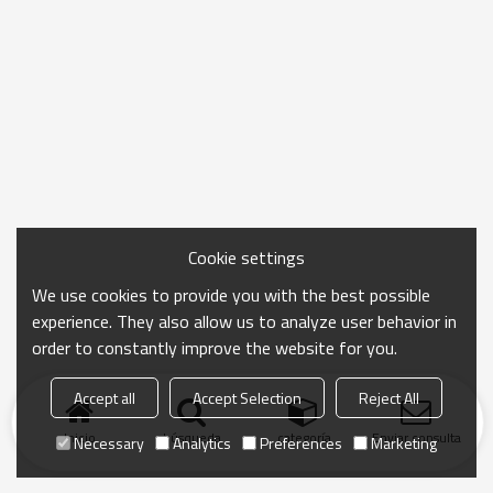
Cookie settings
We use cookies to provide you with the best possible
experience. They also allow us to analyze user behavior in
order to constantly improve the website for you.
Accept all
Accept Selection
Reject All
Inicio
búsqueda
categoría
Enviar consulta
Necessary
Analytics
Preferences
Marketing