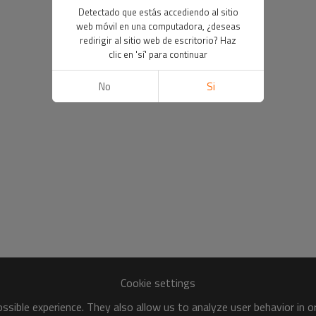
Detectado que estás accediendo al sitio
web móvil en una computadora, ¿deseas
redirigir al sitio web de escritorio? Haz
clic en 'sí' para continuar
No
Si
Cookie settings
sible experience. They also allow us to analyze user behavior in 