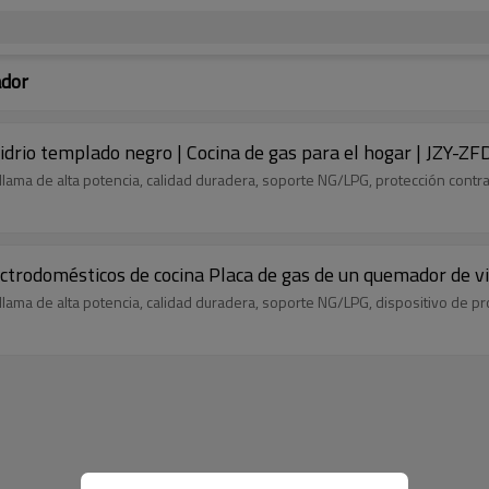
ador
idrio templado negro | Cocina de gas para el hogar | JZY-ZF
llama de alta potencia, calidad duradera, soporte NG/LPG, protección contr
rodomésticos de cocina Placa de gas de un quemador de vid
 llama de alta potencia, calidad duradera, soporte NG/LPG, dispositivo de