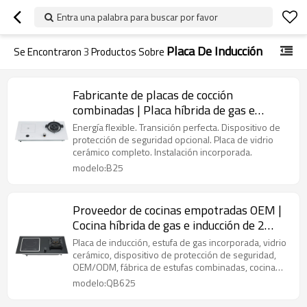
Entra una palabra para buscar por favor
Placa De Inducción
Se Encontraron
3
Productos Sobre
Fabricante de placas de cocción
combinadas | Placa híbrida de gas e
inducción | B25
Energía flexible. Transición perfecta. Dispositivo de
protección de seguridad opcional. Placa de vidrio
cerámico completo. Instalación incorporada.
modelo:B25
Proveedor de cocinas empotradas OEM |
Cocina híbrida de gas e inducción de 2
quemadores | Proveedor de cocinas OEM |
Placa de inducción, estufa de gas incorporada, vidrio
QB625
cerámico, dispositivo de protección de seguridad,
OEM/ODM, fábrica de estufas combinadas, cocina
infrarroja
modelo:QB625