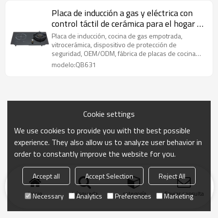
Placa de inducción a gas y eléctrica con
control táctil de cerámica para el hogar |
Fábrica de placas de cocina combinadas |
Placa de inducción, cocina de gas empotrada,
QB631
vitrocerámica, dispositivo de protección de
seguridad, OEM/ODM, fábrica de placas de cocina
combinadas, cocina infrarroja
modelo:QB631
Cookie settings
We use cookies to provide you with the best possible
experience. They also allow us to analyze user behavior in
order to constantly improve the website for you.
Accept all
Accept Selection
Reject All
Inicio
búsqueda
categoría
Enviar consulta
Necessary
Analytics
Preferences
Marketing