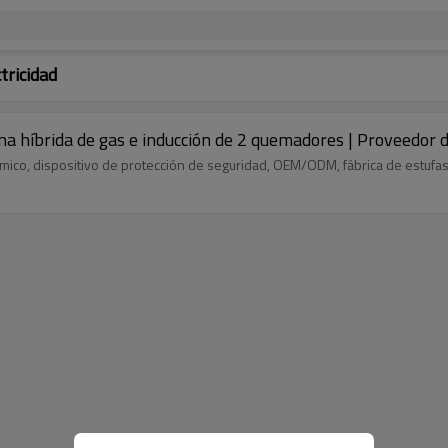
tricidad
a híbrida de gas e inducción de 2 quemadores | Proveedor
rámico, dispositivo de protección de seguridad, OEM/ODM, fábrica de estufas