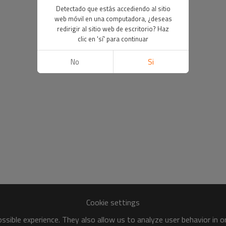
Detectado que estás accediendo al sitio
web móvil en una computadora, ¿deseas
redirigir al sitio web de escritorio? Haz
clic en 'sí' para continuar
No
Si
Cookie settings
sible experience. They also allow us to analyze user behavior in 