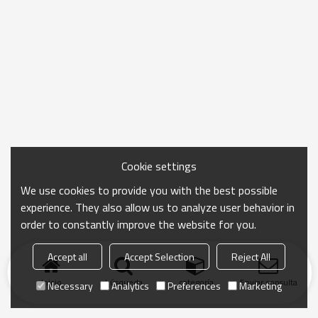
Cookie settings
We use cookies to provide you with the best possible
experience. They also allow us to analyze user behavior in
order to constantly improve the website for you.
Accept all
Accept Selection
Reject All
Inicio
búsqueda
categoría
Enviar consulta
Necessary
Analytics
Preferences
Marketing