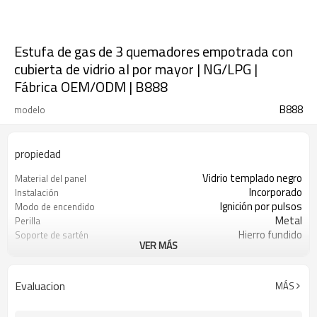
Estufa de gas de 3 quemadores empotrada con
cubierta de vidrio al por mayor | NG/LPG |
Fábrica OEM/ODM | B888
B888
modelo
propiedad
Vidrio templado negro
Material del panel
Incorporado
Instalación
Ignición por pulsos
Modo de encendido
Metal
Perilla
Hierro fundido
Soporte de sartén
VER MÁS
Dispositivo de protección de
Protección (opcional)
seguridad
GN/GLP
Tipo de gas
Evaluacion
MÁS
Fabricante de equipos originales
Aceptación
(OEM) y fabricante de diseños