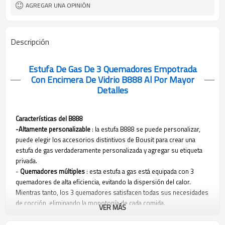
originales (ODM)
AGREGAR UNA OPINIÓN
30
Cantidad mínima de pedido
Descripción
Estufa De Gas De 3 Quemadores Empotrada
Con Encimera De Vidrio B888 Al Por Mayor
Detalles
Características del B888
-Altamente personalizable
: la estufa B888 se puede personalizar,
puede elegir los accesorios distintivos de Bousit para crear una
estufa de gas verdaderamente personalizada y agregar su etiqueta
privada.
-
Quemadores múltiples
: esta estufa a gas está equipada con 3
quemadores de alta eficiencia, evitando la dispersión del calor.
Mientras tanto, los 3 quemadores satisfacen todas sus necesidades
de cocción, eliminando la monotonía de cada comida.
VER MÁS
-
Vidrio templado negro
: esta estufa de gas utiliza vidrio templado
negro como material del panel, lo que significa que no solo soporta