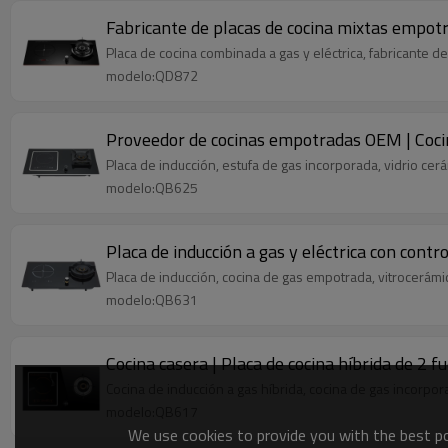
Fabricante de placas de cocina mixtas empotra
Placa de cocina combinada a gas y eléctrica, fabricante de
modelo:QD872
Proveedor de cocinas empotradas OEM | Cocin
Placa de inducción, estufa de gas incorporada, vidrio ce
modelo:QB625
Placa de inducción a gas y eléctrica con contr
Placa de inducción, cocina de gas empotrada, vitrocerámi
modelo:QB631
Cocina casera | Placa de cocina híbrida de 2 f
Cocina de inducción a gas híbrida, cocina de gas incorpor
modelo:QB617
We use cookies to provide you with the best pos