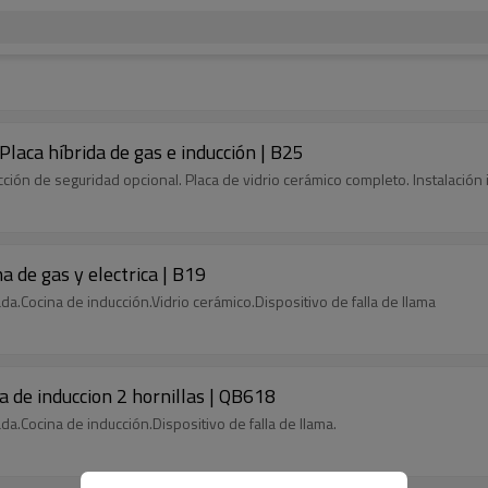
Placa híbrida de gas e inducción | B25
ección de seguridad opcional. Placa de vidrio cerámico completo. Instalación
na de gas y electrica | B19
da.Cocina de inducción.Vidrio cerámico.Dispositivo de falla de llama
na de induccion 2 hornillas | QB618
da.Cocina de inducción.Dispositivo de falla de llama.