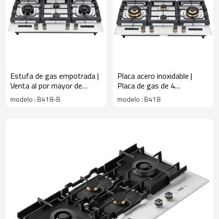
Estufa de gas empotrada |
Placa acero inoxidable |
Venta al por mayor de
Placa de gas de 4
encimeras de gas |
quemadores | Estufa de
modelo : B418-B
modelo : B418
Encimeras de gas | B418-B
gas de interior | B418