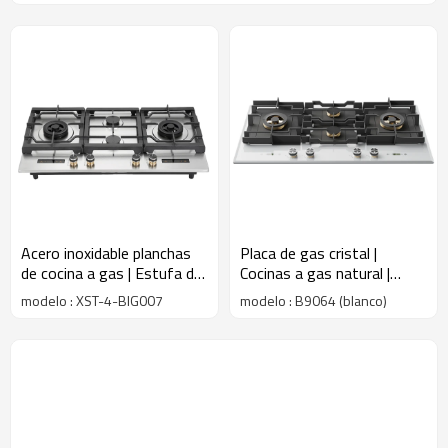
Acero inoxidable planchas
Placa de gas cristal |
de cocina a gas | Estufa de
Cocinas a gas natural |
gas de 4 quemadores |
Placa de gas con
modelo : XST-4-BIG007
modelo : B9064 (blanco)
XST-4-BIG007
temporizador | B9064
(blanco)