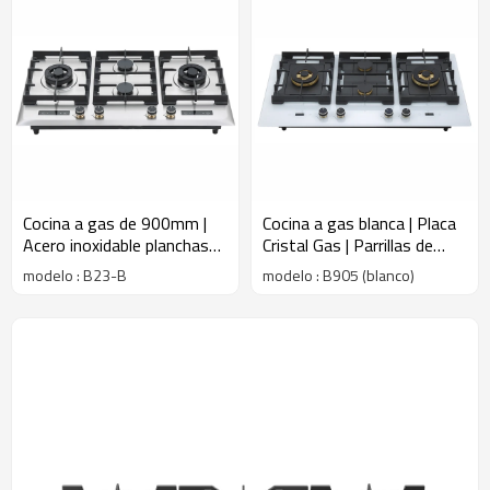
Cocina a gas de 900mm |
Cocina a gas blanca | Placa
Acero inoxidable planchas
Cristal Gas | Parrillas de
de cocina a gas | B23-B
hierro fundido | B905
modelo : B23-B
modelo : B905 (blanco)
(blanco)