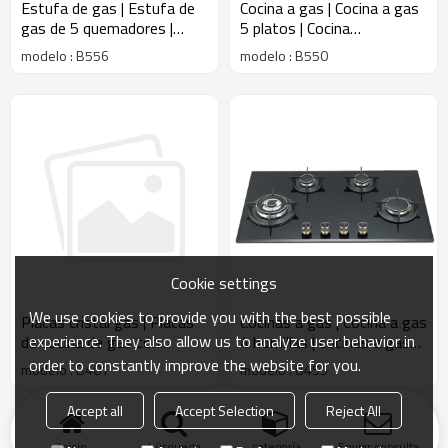
Estufa de gas | Estufa de
Cocina a gas | Cocina a gas
gas de 5 quemadores |
5 platos | Cocina
Estufa de gas empotrada |
empotrada a gas | B550
modelo : B556
modelo : B550
B556
Cookie settings
We use cookies to provide you with the best possible
Placas cristal gas | Placas
Cocinas a gas | Cocina a gas
experience. They also allow us to analyze user behavior in
de cocina de gas con
4 hornillas | cocinas a gas
plancha integrada | Placa de
modernas | B455
order to constantly improve the website for you.
modelo : B401
modelo : B455
gas 4 fuegos | B401
Accept all
Accept Selection
Reject All
producto
Palabras Claves
Blog
Noticias
Caso
Problemas comunes
Inicio
búsqueda
categoría
Enviar consulta