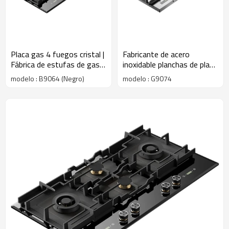
Placa gas 4 fuegos cristal |
Fabricante de acero
Fábrica de estufas de gas |
inoxidable planchas de placa
B9064 (negro)
gas butano 4 fuegos |
modelo : B9064 (Negro)
modelo : G9074
G9074