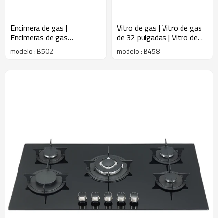
Encimera de gas​ |
Vitro de gas | Vitro de gas
Encimeras de gas
de 32 pulgadas | Vitro de
modernas​ | Encimera de
gas de vidrio templado |
modelo : B502
modelo : B458
gas de 5 quemadores |
B458
B502