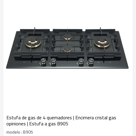
las pruebas, la fabricación de moldes hasta el ensamblaje. Las
estufas de gas producidas por Gaochu Appliances no son
simplemente herramientas de cocina funcionales; encarnan la
calidez y la comodidad del hogar. Nuestro compromiso radica en
brindar calidez a innumerables hogares.
Estufa de gas de 4 quemadores | Encimera cristal gas
opiniones | Estufa a gas B905
modelo : B905